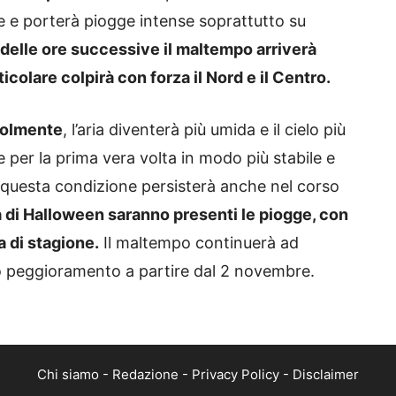
e e porterà piogge intense soprattutto su
 delle ore successive il maltempo arriverà
ticolare colpirà con forza il Nord e il Centro.
volmente
, l’aria diventerà più umida e il cielo più
e per la prima vera volta in modo più stabile e
 questa condizione persisterà anche nel corso
ta di Halloween saranno presenti le piogge, con
a di stagione.
Il maltempo continuerà ad
vo peggioramento a partire dal 2 novembre.
Chi siamo
-
Redazione
-
Privacy Policy
-
Disclaimer