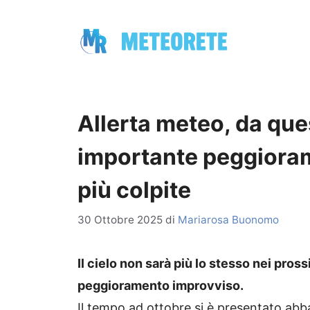
Vai
al
contenuto
Allerta meteo, da que
importante peggioram
più colpite
30 Ottobre 2025
di
Mariarosa Buonomo
Il cielo non sarà più lo stesso nei pross
peggioramento improvviso.
Il tempo ad ottobre si è presentato a