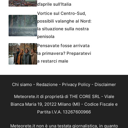
d’aprile sull’Italia
Vortice sul Centro-Sud,
possibili valanghe al Nord:
la situazione sulla nostra
penisola
Pensavate fosse arrivata
la primavera? Preparatevi
a restarci male
Chi siamo
-
Redazione
-
Privacy Policy
-
Disclaimer
Meteorete.it di proprietà di THE CORE SRL - Viale
Bianca Maria 19, 20122 Milano (MI) - Codice Fiscale e
Partita I.V.A. 13267600966
Meteorete.it non è una testata giornalistica, in quanto