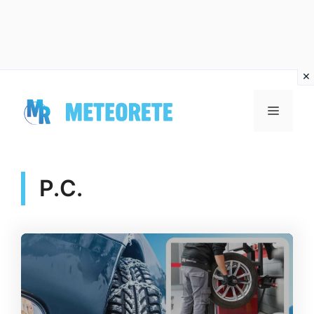
Vai
al
MENU
contenuto
P.C.