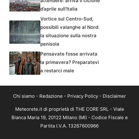
attendere: arriva il ciclone
d’aprile sull’Italia
Vortice sul Centro-Sud,
possibili valanghe al Nord:
la situazione sulla nostra
penisola
Pensavate fosse arrivata
la primavera? Preparatevi
a restarci male
Chi siamo
-
Redazione
-
Privacy Policy
-
Disclaimer
Meteorete.it di proprietà di THE CORE SRL - Viale
Bianca Maria 19, 20122 Milano (MI) - Codice Fiscale e
Partita I.V.A. 13267600966