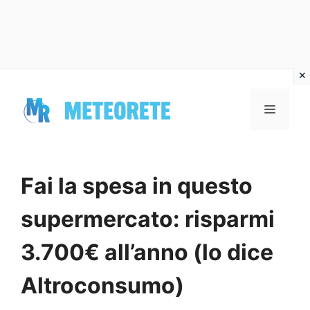
Vai
al
MENU
contenuto
Fai la spesa in questo
supermercato: risparmi
3.700€ all’anno (lo dice
Altroconsumo)