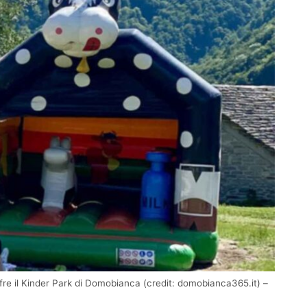
ffre il Kinder Park di Domobianca (credit: domobianca365.it) –