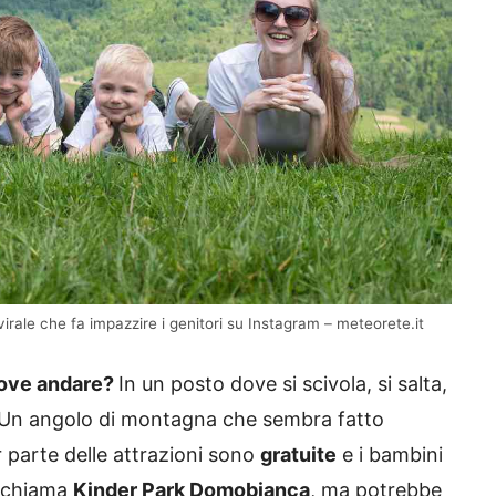
i virale che fa impazzire i genitori su Instagram – meteorete.it
ove andare?
In un posto dove si scivola, si salta,
co. Un angolo di montagna che sembra fatto
 parte delle attrazioni sono
gratuite
e i bambini
Si chiama
Kinder Park Domobianca
, ma potrebbe