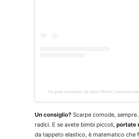
Un post condiviso da Ilaria Merlo | mamma ed
Un consiglio?
Scarpe comode, sempre. I
radici. E se avete bimbi piccoli,
portate
da tappeto elastico, è matematico che fi