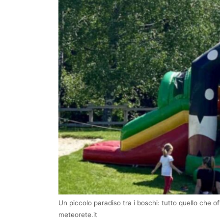
Un piccolo paradiso tra i boschi: tutto quello che o
meteorete.it