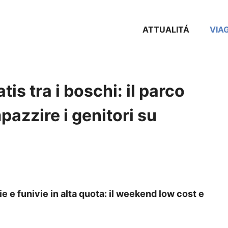
ATTUALITÁ
VIA
tis tra i boschi: il parco
mpazzire i genitori su
ie e funivie in alta quota: il weekend low cost e