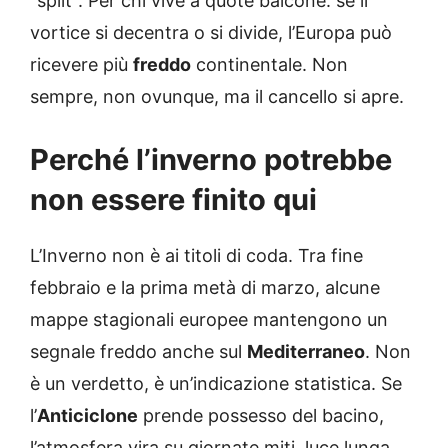
“split”. Per chi vive a quote balcone: se il
vortice si decentra o si divide, l’Europa può
ricevere più
freddo
continentale. Non
sempre, non ovunque, ma il cancello si apre.
Perché l’inverno potrebbe
non essere finito qui
L’Inverno non è ai titoli di coda. Tra fine
febbraio e la prima metà di marzo, alcune
mappe stagionali europee mantengono un
segnale freddo anche sul
Mediterraneo
. Non
è un verdetto, è un’indicazione statistica. Se
l’
Anticiclone
prende possesso del bacino,
l’atmosfera vira su giornate miti, luce lunga,