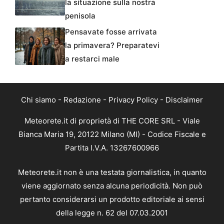
la situazione sulla nostra
penisola
Pensavate fosse arrivata
la primavera? Preparatevi
a restarci male
Chi siamo
-
Redazione
-
Privacy Policy
-
Disclaimer
Meteorete.it di proprietà di THE CORE SRL - Viale
Bianca Maria 19, 20122 Milano (MI) - Codice Fiscale e
Partita I.V.A. 13267600966
Meteorete.it non è una testata giornalistica, in quanto
viene aggiornato senza alcuna periodicità. Non può
pertanto considerarsi un prodotto editoriale ai sensi
della legge n. 62 del 07.03.2001