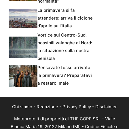
normalità”
La primavera si fa
attendere: arriva il ciclone
d’aprile sull’Italia
Vortice sul Centro-Sud,
possibili valanghe al Nord:
la situazione sulla nostra
penisola
Pensavate fosse arrivata
la primavera? Preparatevi
a restarci male
Chi siamo
-
Redazione
-
Privacy Policy
-
Disclaimer
Meteorete.it di proprietà di THE CORE SRL - Viale
Bianca Maria 19, 20122 Milano (MI) - Codice Fiscale e