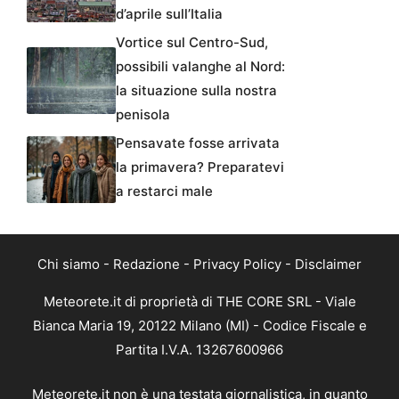
d’aprile sull’Italia
Vortice sul Centro-Sud,
possibili valanghe al Nord:
la situazione sulla nostra
penisola
Pensavate fosse arrivata
la primavera? Preparatevi
a restarci male
Chi siamo
-
Redazione
-
Privacy Policy
-
Disclaimer
Meteorete.it di proprietà di THE CORE SRL - Viale
Bianca Maria 19, 20122 Milano (MI) - Codice Fiscale e
Partita I.V.A. 13267600966
Meteorete.it non è una testata giornalistica, in quanto